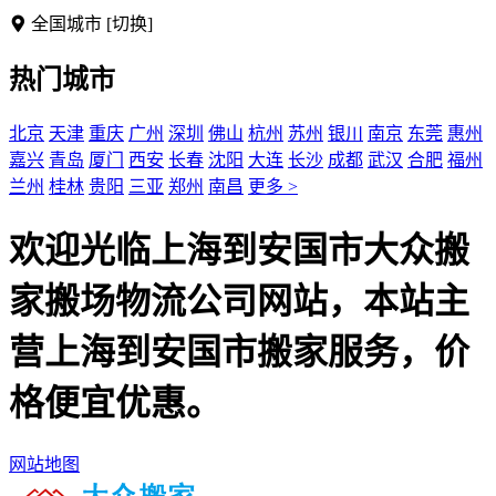
全国城市
[切换]
热门城市
北京
天津
重庆
广州
深圳
佛山
杭州
苏州
银川
南京
东莞
惠州
嘉兴
青岛
厦门
西安
长春
沈阳
大连
长沙
成都
武汉
合肥
福州
兰州
桂林
贵阳
三亚
郑州
南昌
更多 >
欢迎光临上海到安国市大众搬
家搬场物流公司网站，本站主
营上海到安国市搬家服务，价
格便宜优惠。
网站地图