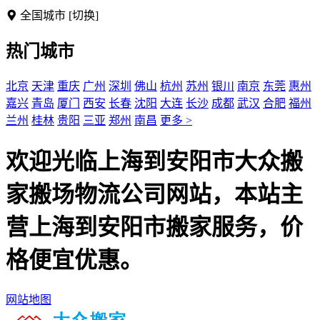
全国城市
[切换]
热门城市
北京
天津
重庆
广州
深圳
佛山
杭州
苏州
银川
南京
东莞
惠州
嘉兴
青岛
厦门
西安
长春
沈阳
大连
长沙
成都
武汉
合肥
福州
兰州
桂林
贵阳
三亚
郑州
南昌
更多 >
欢迎光临上海到安阳市大众搬
家搬场物流公司网站，本站主
营上海到安阳市搬家服务，价
格便宜优惠。
网站地图