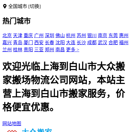
全国城市
[切换]
热门城市
北京
天津
重庆
广州
深圳
佛山
杭州
苏州
银川
南京
东莞
惠州
嘉兴
青岛
厦门
西安
长春
沈阳
大连
长沙
成都
武汉
合肥
福州
兰州
桂林
贵阳
三亚
郑州
南昌
更多 >
欢迎光临上海到白山市大众搬
家搬场物流公司网站，本站主
营上海到白山市搬家服务，价
格便宜优惠。
网站地图