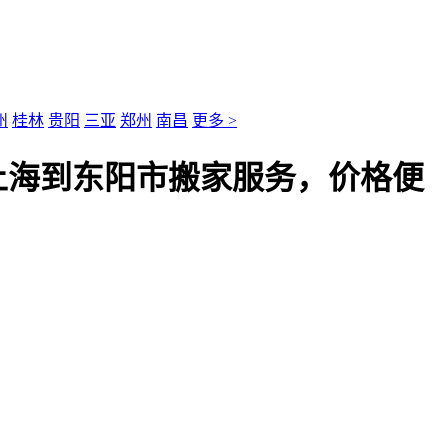
州
桂林
贵阳
三亚
郑州
南昌
更多 >
上海到东阳市搬家服务，价格便