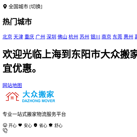
全国城市
[切换]
热门城市
北京
天津
重庆
广州
深圳
佛山
杭州
苏州
银川
南京
东莞
惠州
欢迎光临上海到东阳市大众搬
宜优惠。
网站地图
专业一站式搬家物流服务平台
开心
安心
省心
舒心