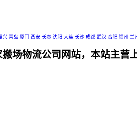
嘉兴
青岛
厦门
西安
长春
沈阳
大连
长沙
成都
武汉
合肥
福州
兰
家搬场物流公司网站，本站主营