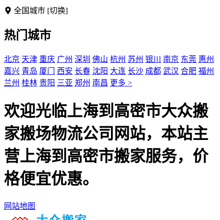
全国城市
[切换]
热门城市
北京
天津
重庆
广州
深圳
佛山
杭州
苏州
银川
南京
东莞
惠州
嘉兴
青岛
厦门
西安
长春
沈阳
大连
长沙
成都
武汉
合肥
福州
兰州
桂林
贵阳
三亚
郑州
南昌
更多 >
欢迎光临上海到高密市大众搬
家搬场物流公司网站，本站主
营上海到高密市搬家服务，价
格便宜优惠。
网站地图