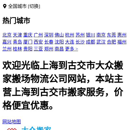
全国城市
[切换]
热门城市
北京
天津
重庆
广州
深圳
佛山
杭州
苏州
银川
南京
东莞
惠州
嘉兴
青岛
厦门
西安
长春
沈阳
大连
长沙
成都
武汉
合肥
福州
兰州
桂林
贵阳
三亚
郑州
南昌
更多 >
欢迎光临上海到古交市大众搬
家搬场物流公司网站，本站主
营上海到古交市搬家服务，价
格便宜优惠。
网站地图