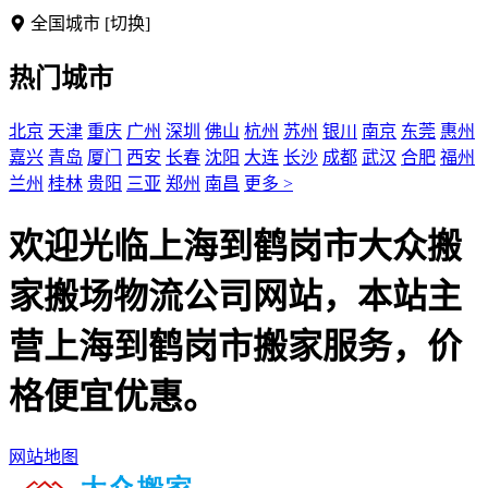
全国城市
[切换]
热门城市
北京
天津
重庆
广州
深圳
佛山
杭州
苏州
银川
南京
东莞
惠州
嘉兴
青岛
厦门
西安
长春
沈阳
大连
长沙
成都
武汉
合肥
福州
兰州
桂林
贵阳
三亚
郑州
南昌
更多 >
欢迎光临上海到鹤岗市大众搬
家搬场物流公司网站，本站主
营上海到鹤岗市搬家服务，价
格便宜优惠。
网站地图