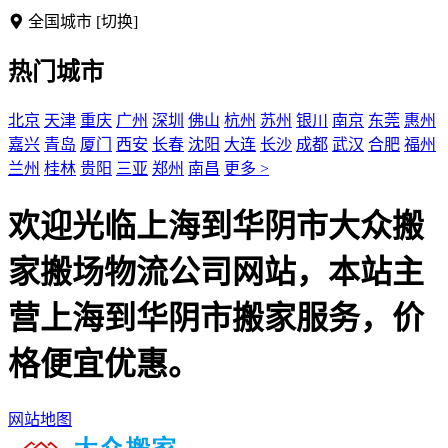
全国城市
[切换]
热门城市
北京
天津
重庆
广州
深圳
佛山
杭州
苏州
银川
南京
东莞
惠州
嘉兴
青岛
厦门
西安
长春
沈阳
大连
长沙
成都
武汉
合肥
福州
兰州
桂林
贵阳
三亚
郑州
南昌
更多 >
欢迎光临上海到华阴市大众搬
家搬场物流公司网站，本站主
营上海到华阴市搬家服务，价
格便宜优惠。
网站地图