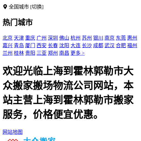
全国城市
[切换]
热门城市
北京
天津
重庆
广州
深圳
佛山
杭州
苏州
银川
南京
东莞
惠州
嘉兴
青岛
厦门
西安
长春
沈阳
大连
长沙
成都
武汉
合肥
福州
兰州
桂林
贵阳
三亚
郑州
南昌
更多 >
欢迎光临上海到霍林郭勒市大
众搬家搬场物流公司网站，本
站主营上海到霍林郭勒市搬家
服务，价格便宜优惠。
网站地图