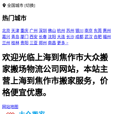
全国城市
[切换]
热门城市
北京
天津
重庆
广州
深圳
佛山
杭州
苏州
银川
南京
东莞
惠州
嘉兴
青岛
厦门
西安
长春
沈阳
大连
长沙
成都
武汉
合肥
福州
兰州
桂林
贵阳
三亚
郑州
南昌
更多 >
欢迎光临上海到焦作市大众搬
家搬场物流公司网站，本站主
营上海到焦作市搬家服务，价
格便宜优惠。
网站地图