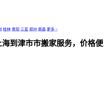
州
桂林
贵阳
三亚
郑州
南昌
更多 >
上海到津市市搬家服务，价格便