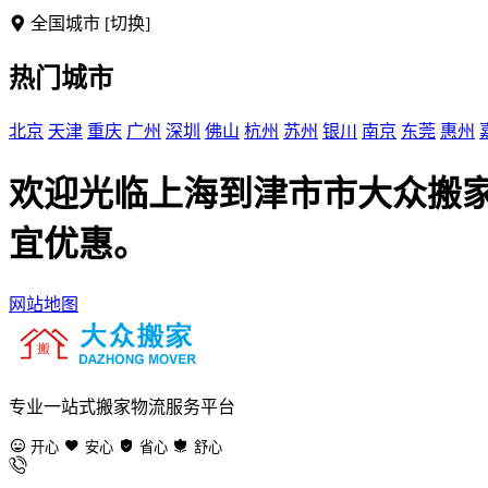
全国城市
[切换]
热门城市
北京
天津
重庆
广州
深圳
佛山
杭州
苏州
银川
南京
东莞
惠州
欢迎光临上海到津市市大众搬
宜优惠。
网站地图
专业一站式搬家物流服务平台
开心
安心
省心
舒心