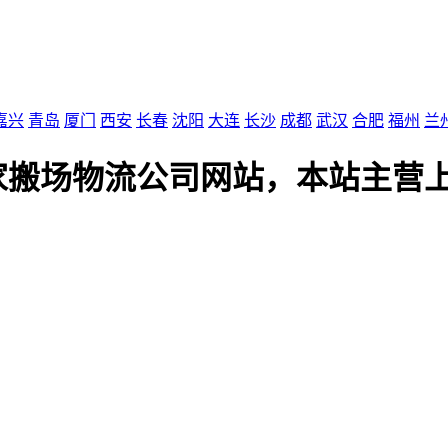
嘉兴
青岛
厦门
西安
长春
沈阳
大连
长沙
成都
武汉
合肥
福州
兰
家搬场物流公司网站，本站主营