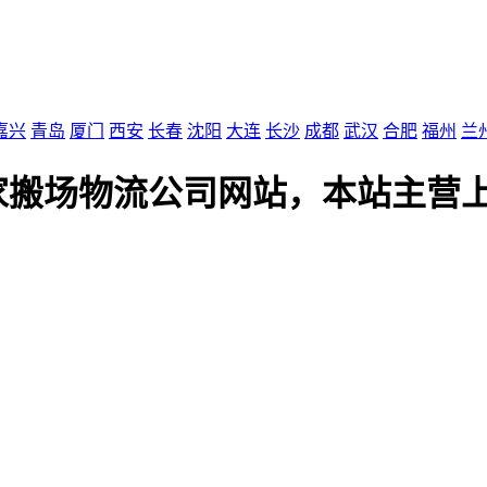
嘉兴
青岛
厦门
西安
长春
沈阳
大连
长沙
成都
武汉
合肥
福州
兰
家搬场物流公司网站，本站主营