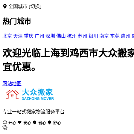
全国城市
[切换]
热门城市
北京
天津
重庆
广州
深圳
佛山
杭州
苏州
银川
南京
东莞
惠州
欢迎光临上海到鸡西市大众搬
宜优惠。
网站地图
专业一站式搬家物流服务平台
开心
安心
省心
舒心