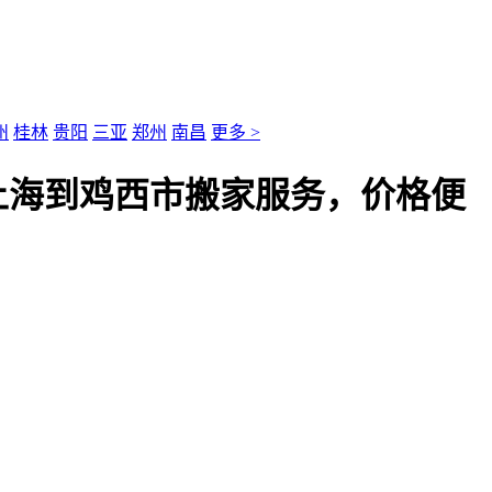
州
桂林
贵阳
三亚
郑州
南昌
更多 >
上海到鸡西市搬家服务，价格便