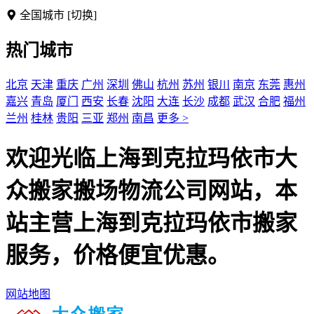
全国城市
[切换]
热门城市
北京
天津
重庆
广州
深圳
佛山
杭州
苏州
银川
南京
东莞
惠州
嘉兴
青岛
厦门
西安
长春
沈阳
大连
长沙
成都
武汉
合肥
福州
兰州
桂林
贵阳
三亚
郑州
南昌
更多 >
欢迎光临上海到克拉玛依市大
众搬家搬场物流公司网站，本
站主营上海到克拉玛依市搬家
服务，价格便宜优惠。
网站地图