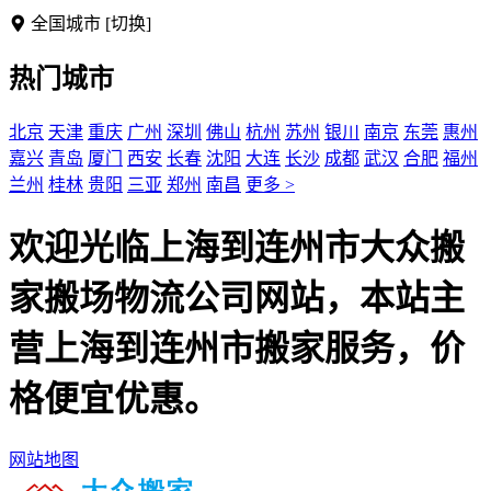
全国城市
[切换]
热门城市
北京
天津
重庆
广州
深圳
佛山
杭州
苏州
银川
南京
东莞
惠州
嘉兴
青岛
厦门
西安
长春
沈阳
大连
长沙
成都
武汉
合肥
福州
兰州
桂林
贵阳
三亚
郑州
南昌
更多 >
欢迎光临上海到连州市大众搬
家搬场物流公司网站，本站主
营上海到连州市搬家服务，价
格便宜优惠。
网站地图