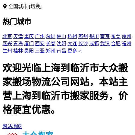
全国城市
[切换]
热门城市
北京
天津
重庆
广州
深圳
佛山
杭州
苏州
银川
南京
东莞
惠州
嘉兴
青岛
厦门
西安
长春
沈阳
大连
长沙
成都
武汉
合肥
福州
兰州
桂林
贵阳
三亚
郑州
南昌
更多 >
欢迎光临上海到临沂市大众搬
家搬场物流公司网站，本站主
营上海到临沂市搬家服务，价
格便宜优惠。
网站地图