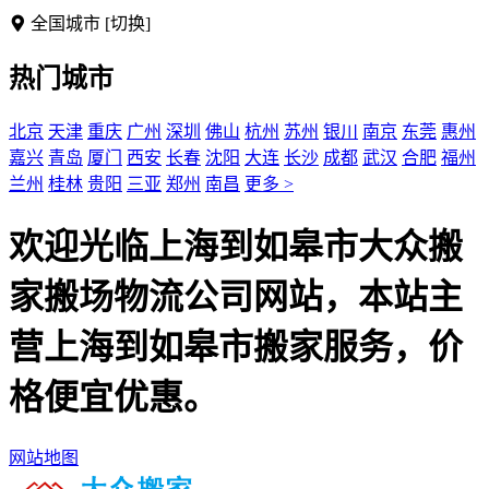
全国城市
[切换]
热门城市
北京
天津
重庆
广州
深圳
佛山
杭州
苏州
银川
南京
东莞
惠州
嘉兴
青岛
厦门
西安
长春
沈阳
大连
长沙
成都
武汉
合肥
福州
兰州
桂林
贵阳
三亚
郑州
南昌
更多 >
欢迎光临上海到如皋市大众搬
家搬场物流公司网站，本站主
营上海到如皋市搬家服务，价
格便宜优惠。
网站地图