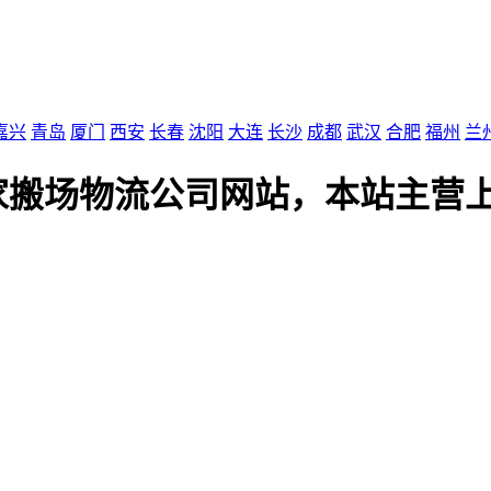
嘉兴
青岛
厦门
西安
长春
沈阳
大连
长沙
成都
武汉
合肥
福州
兰
家搬场物流公司网站，本站主营