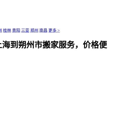
州
桂林
贵阳
三亚
郑州
南昌
更多 >
上海到朔州市搬家服务，价格便