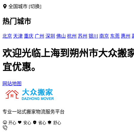
全国城市
[切换]
热门城市
北京
天津
重庆
广州
深圳
佛山
杭州
苏州
银川
南京
东莞
惠州
欢迎光临上海到朔州市大众搬
宜优惠。
网站地图
专业一站式搬家物流服务平台
开心
安心
省心
舒心