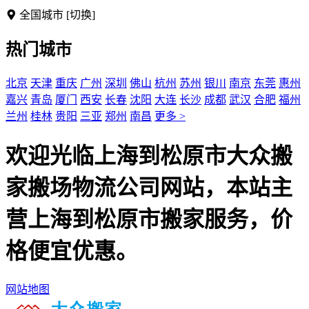
全国城市
[切换]
热门城市
北京
天津
重庆
广州
深圳
佛山
杭州
苏州
银川
南京
东莞
惠州
嘉兴
青岛
厦门
西安
长春
沈阳
大连
长沙
成都
武汉
合肥
福州
兰州
桂林
贵阳
三亚
郑州
南昌
更多 >
欢迎光临上海到松原市大众搬
家搬场物流公司网站，本站主
营上海到松原市搬家服务，价
格便宜优惠。
网站地图