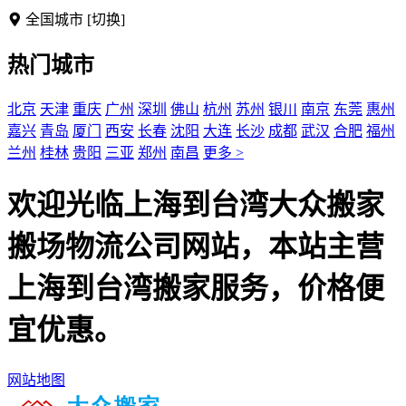
全国城市
[切换]
热门城市
北京
天津
重庆
广州
深圳
佛山
杭州
苏州
银川
南京
东莞
惠州
嘉兴
青岛
厦门
西安
长春
沈阳
大连
长沙
成都
武汉
合肥
福州
兰州
桂林
贵阳
三亚
郑州
南昌
更多 >
欢迎光临上海到台湾大众搬家
搬场物流公司网站，本站主营
上海到台湾搬家服务，价格便
宜优惠。
网站地图