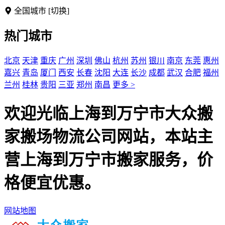
全国城市
[切换]
热门城市
北京
天津
重庆
广州
深圳
佛山
杭州
苏州
银川
南京
东莞
惠州
嘉兴
青岛
厦门
西安
长春
沈阳
大连
长沙
成都
武汉
合肥
福州
兰州
桂林
贵阳
三亚
郑州
南昌
更多 >
欢迎光临上海到万宁市大众搬
家搬场物流公司网站，本站主
营上海到万宁市搬家服务，价
格便宜优惠。
网站地图