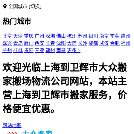
全国城市
[切换]
热门城市
北京
天津
重庆
广州
深圳
佛山
杭州
苏州
银川
南京
东莞
惠州
嘉兴
青岛
厦门
西安
长春
沈阳
大连
长沙
成都
武汉
合肥
福州
兰州
桂林
贵阳
三亚
郑州
南昌
更多 >
欢迎光临上海到卫辉市大众搬
家搬场物流公司网站，本站主
营上海到卫辉市搬家服务，价
格便宜优惠。
网站地图