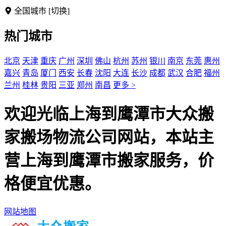
全国城市
[切换]
热门城市
北京
天津
重庆
广州
深圳
佛山
杭州
苏州
银川
南京
东莞
惠州
嘉兴
青岛
厦门
西安
长春
沈阳
大连
长沙
成都
武汉
合肥
福州
兰州
桂林
贵阳
三亚
郑州
南昌
更多 >
欢迎光临上海到鹰潭市大众搬
家搬场物流公司网站，本站主
营上海到鹰潭市搬家服务，价
格便宜优惠。
网站地图