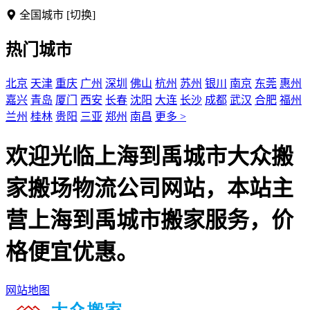
全国城市
[切换]
热门城市
北京
天津
重庆
广州
深圳
佛山
杭州
苏州
银川
南京
东莞
惠州
嘉兴
青岛
厦门
西安
长春
沈阳
大连
长沙
成都
武汉
合肥
福州
兰州
桂林
贵阳
三亚
郑州
南昌
更多 >
欢迎光临上海到禹城市大众搬
家搬场物流公司网站，本站主
营上海到禹城市搬家服务，价
格便宜优惠。
网站地图