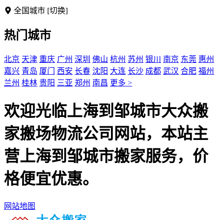
全国城市
[切换]
热门城市
北京
天津
重庆
广州
深圳
佛山
杭州
苏州
银川
南京
东莞
惠州
嘉兴
青岛
厦门
西安
长春
沈阳
大连
长沙
成都
武汉
合肥
福州
兰州
桂林
贵阳
三亚
郑州
南昌
更多 >
欢迎光临上海到邹城市大众搬
家搬场物流公司网站，本站主
营上海到邹城市搬家服务，价
格便宜优惠。
网站地图