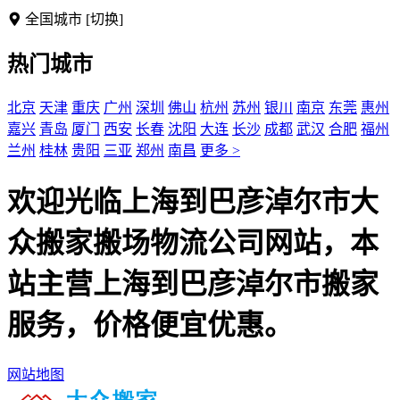
全国城市
[切换]
热门城市
北京
天津
重庆
广州
深圳
佛山
杭州
苏州
银川
南京
东莞
惠州
嘉兴
青岛
厦门
西安
长春
沈阳
大连
长沙
成都
武汉
合肥
福州
兰州
桂林
贵阳
三亚
郑州
南昌
更多 >
欢迎光临上海到巴彦淖尔市大
众搬家搬场物流公司网站，本
站主营上海到巴彦淖尔市搬家
服务，价格便宜优惠。
网站地图