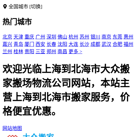
全国城市
[切换]
热门城市
北京
天津
重庆
广州
深圳
佛山
杭州
苏州
银川
南京
东莞
惠州
嘉兴
青岛
厦门
西安
长春
沈阳
大连
长沙
成都
武汉
合肥
福州
兰州
桂林
贵阳
三亚
郑州
南昌
更多 >
欢迎光临上海到北海市大众搬
家搬场物流公司网站，本站主
营上海到北海市搬家服务，价
格便宜优惠。
网站地图