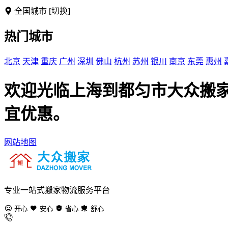
全国城市
[切换]
热门城市
北京
天津
重庆
广州
深圳
佛山
杭州
苏州
银川
南京
东莞
惠州
欢迎光临上海到都匀市大众搬
宜优惠。
网站地图
专业一站式搬家物流服务平台
开心
安心
省心
舒心