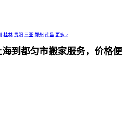
州
桂林
贵阳
三亚
郑州
南昌
更多 >
上海到都匀市搬家服务，价格便