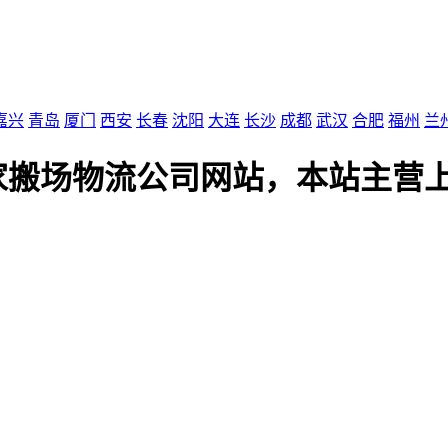
嘉兴
青岛
厦门
西安
长春
沈阳
大连
长沙
成都
武汉
合肥
福州
兰
家搬场物流公司网站，本站主营