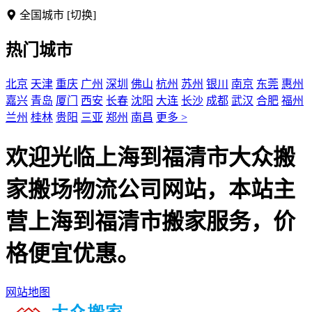
全国城市
[切换]
热门城市
北京
天津
重庆
广州
深圳
佛山
杭州
苏州
银川
南京
东莞
惠州
嘉兴
青岛
厦门
西安
长春
沈阳
大连
长沙
成都
武汉
合肥
福州
兰州
桂林
贵阳
三亚
郑州
南昌
更多 >
欢迎光临上海到福清市大众搬
家搬场物流公司网站，本站主
营上海到福清市搬家服务，价
格便宜优惠。
网站地图