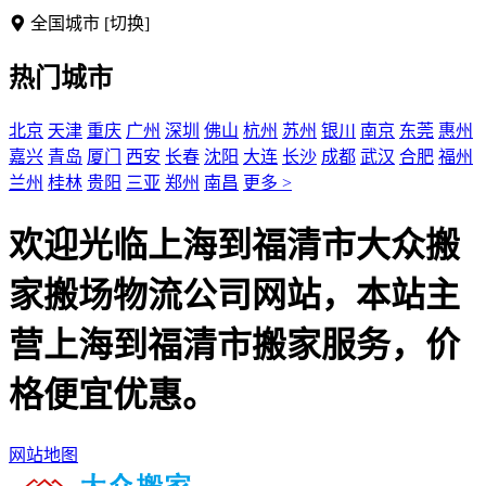
全国城市
[切换]
热门城市
北京
天津
重庆
广州
深圳
佛山
杭州
苏州
银川
南京
东莞
惠州
嘉兴
青岛
厦门
西安
长春
沈阳
大连
长沙
成都
武汉
合肥
福州
兰州
桂林
贵阳
三亚
郑州
南昌
更多 >
欢迎光临上海到福清市大众搬
家搬场物流公司网站，本站主
营上海到福清市搬家服务，价
格便宜优惠。
网站地图