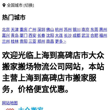
全国城市
[切换]
热门城市
北京
天津
重庆
广州
深圳
佛山
杭州
苏州
银川
南京
东莞
惠州
嘉兴
青岛
厦门
西安
长春
沈阳
大连
长沙
成都
武汉
合肥
福州
兰州
桂林
贵阳
三亚
郑州
南昌
更多 >
欢迎光临上海到高碑店市大众
搬家搬场物流公司网站，本站
主营上海到高碑店市搬家服
务，价格便宜优惠。
网站地图