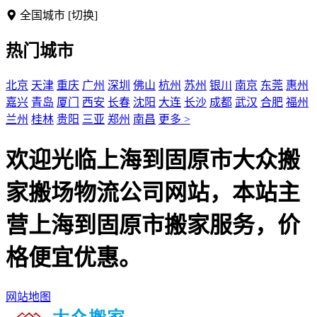
全国城市
[切换]
热门城市
北京
天津
重庆
广州
深圳
佛山
杭州
苏州
银川
南京
东莞
惠州
嘉兴
青岛
厦门
西安
长春
沈阳
大连
长沙
成都
武汉
合肥
福州
兰州
桂林
贵阳
三亚
郑州
南昌
更多 >
欢迎光临上海到固原市大众搬
家搬场物流公司网站，本站主
营上海到固原市搬家服务，价
格便宜优惠。
网站地图