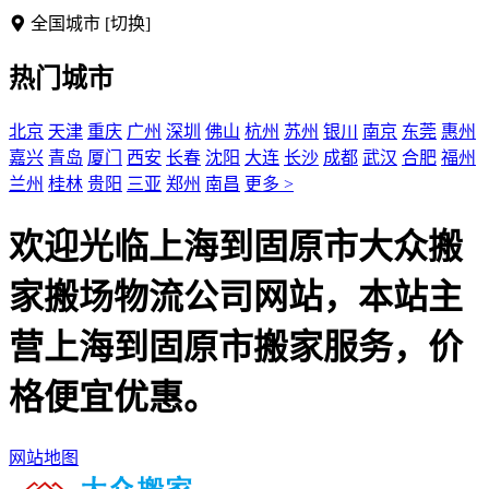
全国城市
[切换]
热门城市
北京
天津
重庆
广州
深圳
佛山
杭州
苏州
银川
南京
东莞
惠州
嘉兴
青岛
厦门
西安
长春
沈阳
大连
长沙
成都
武汉
合肥
福州
兰州
桂林
贵阳
三亚
郑州
南昌
更多 >
欢迎光临上海到固原市大众搬
家搬场物流公司网站，本站主
营上海到固原市搬家服务，价
格便宜优惠。
网站地图