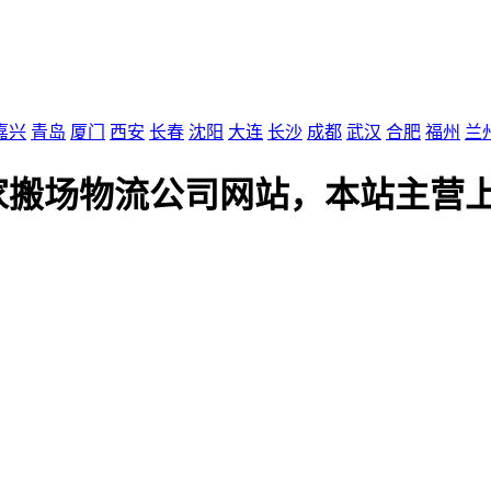
嘉兴
青岛
厦门
西安
长春
沈阳
大连
长沙
成都
武汉
合肥
福州
兰
家搬场物流公司网站，本站主营