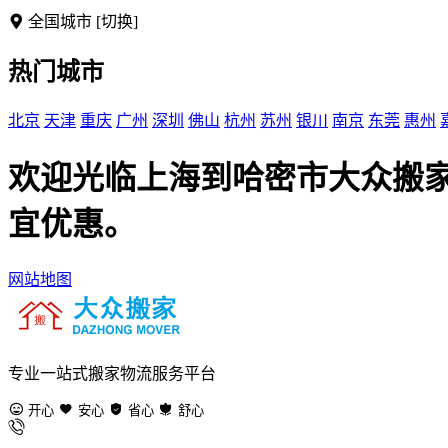
全国城市
[切换]
热门城市
北京
天津
重庆
广州
深圳
佛山
杭州
苏州
银川
南京
东莞
惠州
欢迎光临上海到哈密市大众搬
宜优惠。
网站地图
专业一站式搬家物流服务平台
开心
安心
省心
舒心