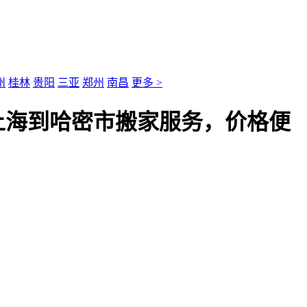
州
桂林
贵阳
三亚
郑州
南昌
更多 >
上海到哈密市搬家服务，价格便