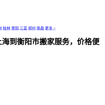
州
桂林
贵阳
三亚
郑州
南昌
更多 >
上海到衡阳市搬家服务，价格便