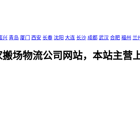
嘉兴
青岛
厦门
西安
长春
沈阳
大连
长沙
成都
武汉
合肥
福州
兰
家搬场物流公司网站，本站主营