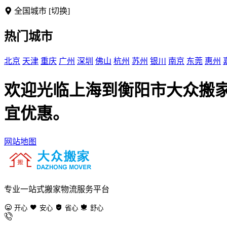
全国城市
[切换]
热门城市
北京
天津
重庆
广州
深圳
佛山
杭州
苏州
银川
南京
东莞
惠州
欢迎光临上海到衡阳市大众搬
宜优惠。
网站地图
专业一站式搬家物流服务平台
开心
安心
省心
舒心