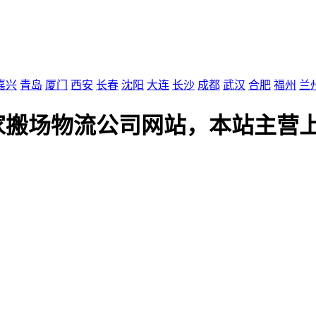
嘉兴
青岛
厦门
西安
长春
沈阳
大连
长沙
成都
武汉
合肥
福州
兰
家搬场物流公司网站，本站主营