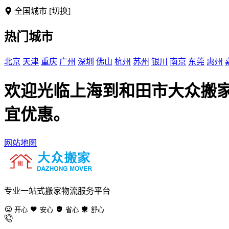
全国城市
[切换]
热门城市
北京
天津
重庆
广州
深圳
佛山
杭州
苏州
银川
南京
东莞
惠州
欢迎光临上海到和田市大众搬
宜优惠。
网站地图
专业一站式搬家物流服务平台
开心
安心
省心
舒心