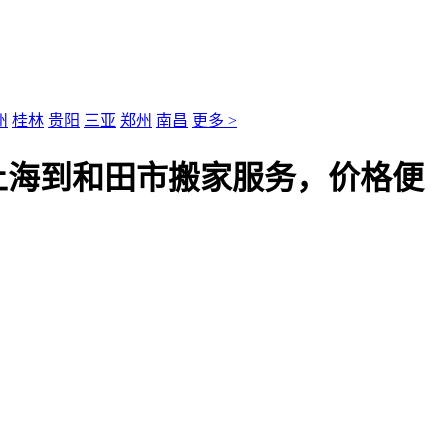
州
桂林
贵阳
三亚
郑州
南昌
更多 >
上海到和田市搬家服务，价格便