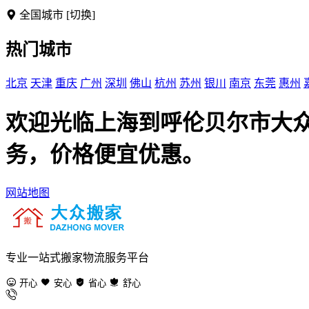
全国城市
[切换]
热门城市
北京
天津
重庆
广州
深圳
佛山
杭州
苏州
银川
南京
东莞
惠州
欢迎光临上海到呼伦贝尔市大
务，价格便宜优惠。
网站地图
专业一站式搬家物流服务平台
开心
安心
省心
舒心