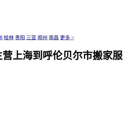
州
桂林
贵阳
三亚
郑州
南昌
更多 >
主营上海到呼伦贝尔市搬家服