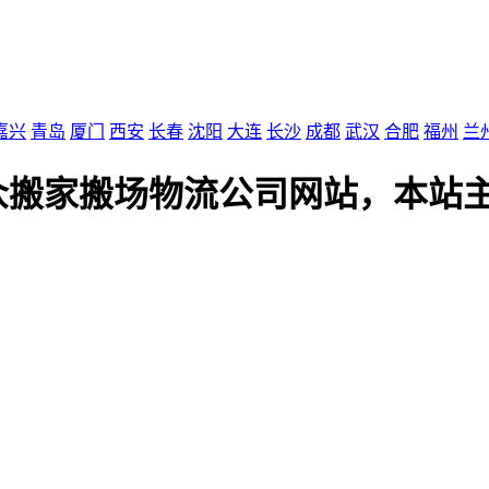
嘉兴
青岛
厦门
西安
长春
沈阳
大连
长沙
成都
武汉
合肥
福州
兰
众搬家搬场物流公司网站，本站