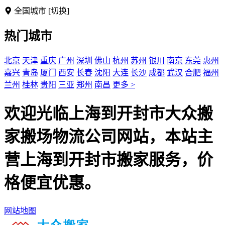
全国城市
[切换]
热门城市
北京
天津
重庆
广州
深圳
佛山
杭州
苏州
银川
南京
东莞
惠州
嘉兴
青岛
厦门
西安
长春
沈阳
大连
长沙
成都
武汉
合肥
福州
兰州
桂林
贵阳
三亚
郑州
南昌
更多 >
欢迎光临上海到开封市大众搬
家搬场物流公司网站，本站主
营上海到开封市搬家服务，价
格便宜优惠。
网站地图