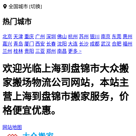
全国城市
[切换]
热门城市
北京
天津
重庆
广州
深圳
佛山
杭州
苏州
银川
南京
东莞
惠州
嘉兴
青岛
厦门
西安
长春
沈阳
大连
长沙
成都
武汉
合肥
福州
兰州
桂林
贵阳
三亚
郑州
南昌
更多 >
欢迎光临上海到盘锦市大众搬
家搬场物流公司网站，本站主
营上海到盘锦市搬家服务，价
格便宜优惠。
网站地图