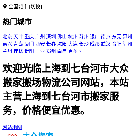
全国城市
[切换]
热门城市
北京
天津
重庆
广州
深圳
佛山
杭州
苏州
银川
南京
东莞
惠州
嘉兴
青岛
厦门
西安
长春
沈阳
大连
长沙
成都
武汉
合肥
福州
兰州
桂林
贵阳
三亚
郑州
南昌
更多 >
欢迎光临上海到七台河市大众
搬家搬场物流公司网站，本站
主营上海到七台河市搬家服
务，价格便宜优惠。
网站地图