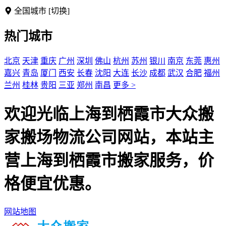
全国城市
[切换]
热门城市
北京
天津
重庆
广州
深圳
佛山
杭州
苏州
银川
南京
东莞
惠州
嘉兴
青岛
厦门
西安
长春
沈阳
大连
长沙
成都
武汉
合肥
福州
兰州
桂林
贵阳
三亚
郑州
南昌
更多 >
欢迎光临上海到栖霞市大众搬
家搬场物流公司网站，本站主
营上海到栖霞市搬家服务，价
格便宜优惠。
网站地图