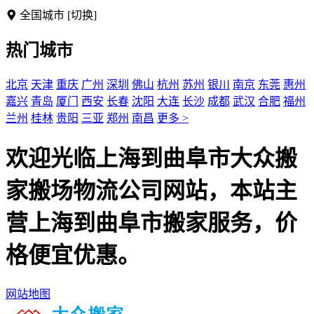
全国城市
[切换]
热门城市
北京
天津
重庆
广州
深圳
佛山
杭州
苏州
银川
南京
东莞
惠州
嘉兴
青岛
厦门
西安
长春
沈阳
大连
长沙
成都
武汉
合肥
福州
兰州
桂林
贵阳
三亚
郑州
南昌
更多 >
欢迎光临上海到曲阜市大众搬
家搬场物流公司网站，本站主
营上海到曲阜市搬家服务，价
格便宜优惠。
网站地图