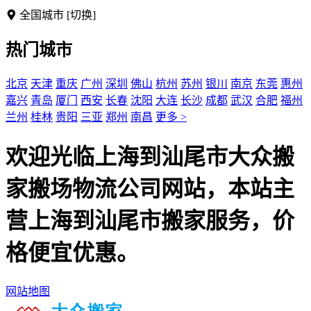
全国城市
[切换]
热门城市
北京
天津
重庆
广州
深圳
佛山
杭州
苏州
银川
南京
东莞
惠州
嘉兴
青岛
厦门
西安
长春
沈阳
大连
长沙
成都
武汉
合肥
福州
兰州
桂林
贵阳
三亚
郑州
南昌
更多 >
欢迎光临上海到汕尾市大众搬
家搬场物流公司网站，本站主
营上海到汕尾市搬家服务，价
格便宜优惠。
网站地图