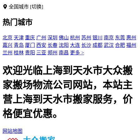
全国城市
[切换]
热门城市
北京
天津
重庆
广州
深圳
佛山
杭州
苏州
银川
南京
东莞
惠州
嘉兴
青岛
厦门
西安
长春
沈阳
大连
长沙
成都
武汉
合肥
福州
兰州
桂林
贵阳
三亚
郑州
南昌
更多 >
欢迎光临上海到天水市大众搬
家搬场物流公司网站，本站主
营上海到天水市搬家服务，价
格便宜优惠。
网站地图