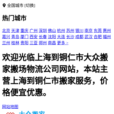
全国城市
[切换]
热门城市
北京
天津
重庆
广州
深圳
佛山
杭州
苏州
银川
南京
东莞
惠州
嘉兴
青岛
厦门
西安
长春
沈阳
大连
长沙
成都
武汉
合肥
福州
兰州
桂林
贵阳
三亚
郑州
南昌
更多 >
欢迎光临上海到铜仁市大众搬
家搬场物流公司网站，本站主
营上海到铜仁市搬家服务，价
格便宜优惠。
网站地图