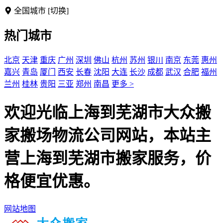
全国城市
[切换]
热门城市
北京
天津
重庆
广州
深圳
佛山
杭州
苏州
银川
南京
东莞
惠州
嘉兴
青岛
厦门
西安
长春
沈阳
大连
长沙
成都
武汉
合肥
福州
兰州
桂林
贵阳
三亚
郑州
南昌
更多 >
欢迎光临上海到芜湖市大众搬
家搬场物流公司网站，本站主
营上海到芜湖市搬家服务，价
格便宜优惠。
网站地图