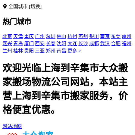
全国城市
[切换]
热门城市
北京
天津
重庆
广州
深圳
佛山
杭州
苏州
银川
南京
东莞
惠州
嘉兴
青岛
厦门
西安
长春
沈阳
大连
长沙
成都
武汉
合肥
福州
兰州
桂林
贵阳
三亚
郑州
南昌
更多 >
欢迎光临上海到辛集市大众搬
家搬场物流公司网站，本站主
营上海到辛集市搬家服务，价
格便宜优惠。
网站地图