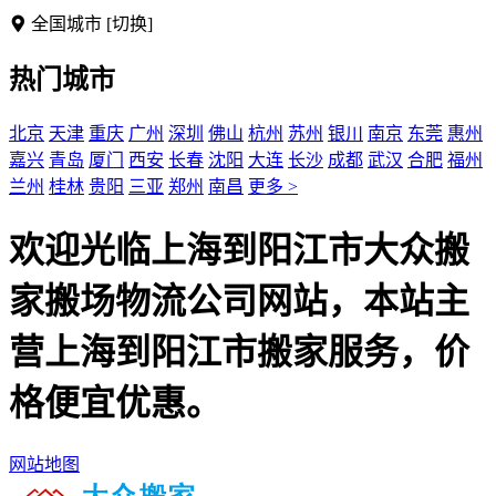
全国城市
[切换]
热门城市
北京
天津
重庆
广州
深圳
佛山
杭州
苏州
银川
南京
东莞
惠州
嘉兴
青岛
厦门
西安
长春
沈阳
大连
长沙
成都
武汉
合肥
福州
兰州
桂林
贵阳
三亚
郑州
南昌
更多 >
欢迎光临上海到阳江市大众搬
家搬场物流公司网站，本站主
营上海到阳江市搬家服务，价
格便宜优惠。
网站地图