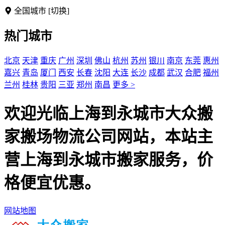
全国城市
[切换]
热门城市
北京
天津
重庆
广州
深圳
佛山
杭州
苏州
银川
南京
东莞
惠州
嘉兴
青岛
厦门
西安
长春
沈阳
大连
长沙
成都
武汉
合肥
福州
兰州
桂林
贵阳
三亚
郑州
南昌
更多 >
欢迎光临上海到永城市大众搬
家搬场物流公司网站，本站主
营上海到永城市搬家服务，价
格便宜优惠。
网站地图