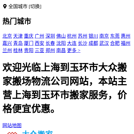
全国城市
[切换]
热门城市
北京
天津
重庆
广州
深圳
佛山
杭州
苏州
银川
南京
东莞
惠州
嘉兴
青岛
厦门
西安
长春
沈阳
大连
长沙
成都
武汉
合肥
福州
兰州
桂林
贵阳
三亚
郑州
南昌
更多 >
欢迎光临上海到玉环市大众搬
家搬场物流公司网站，本站主
营上海到玉环市搬家服务，价
格便宜优惠。
网站地图