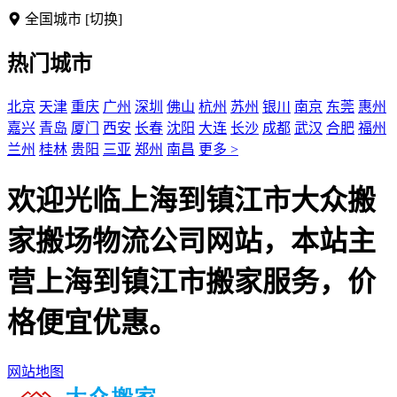
全国城市
[切换]
热门城市
北京
天津
重庆
广州
深圳
佛山
杭州
苏州
银川
南京
东莞
惠州
嘉兴
青岛
厦门
西安
长春
沈阳
大连
长沙
成都
武汉
合肥
福州
兰州
桂林
贵阳
三亚
郑州
南昌
更多 >
欢迎光临上海到镇江市大众搬
家搬场物流公司网站，本站主
营上海到镇江市搬家服务，价
格便宜优惠。
网站地图